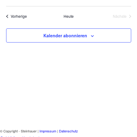
Ans
Suche
Datum
Nav
wählen.
und
Veranstaltungen
Vorherige
Heute
Nächste
Ansich
Veranstal
Naviga
Kalender abonnieren
© Copyright - Steinhauer |
Impressum
|
Datenschutz