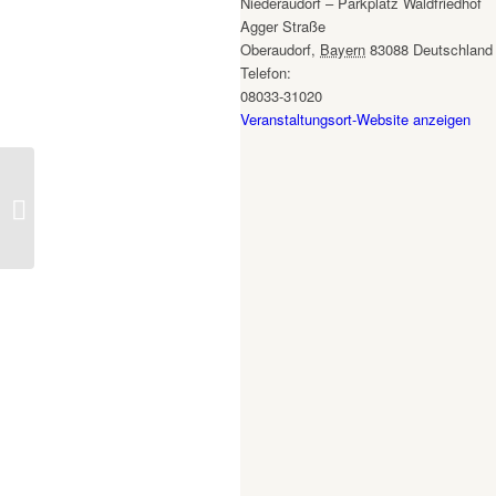
Niederaudorf – Parkplatz Waldfriedhof
Agger Straße
Oberaudorf
,
Bayern
83088
Deutschland
Telefon:
08033-31020
Veranstaltungsort-Website anzeigen
Der Rohrdorfer
Granitmarmor Kopieren