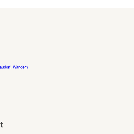
audorf
,
Wandern
t