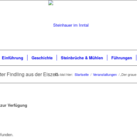
Einführung
Geschichte
Steinbrüche & Mühlen
Führungen
er Findling aus der Eiszeit
Du bist hier:
Startseite
/
Veranstaltungen
/
„Der graue 
 zur Verfügung
efunden.