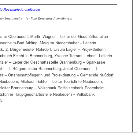
ser Internetseite – (c) Foto Rosemarie Ammelburger
ster Oberaudorf, Martin Wagner – Leiter der Geschäftsstellen
enheim-Bad Aibling, Margitta Niedernhuber – Leiterin
 2. Bürgermeister Rohrdorf, Ursula Lagler – Projektleiterin
einbruch Feicht in Brannenburg, Yvonne Tremml – ehem. Leiterin
itzler – Leiter der Geschäftsstelle Brannenburg – Sparkasse
h – 1. Bürgermeister Brannenburg, Josef Oberauer – 1.
s – Ortsheimatpflegerin und Projektleitung – Gemeinde Nußdorf,
ubeuern, Michael Fichter – Leiter Touristinfo Neubeuern,
nleiter Brannenburg – Volksbank Raiffeisenbank Rosenheim-
sführer Hauptgeschäftsstelle Neubeuern – Volksbank
G.