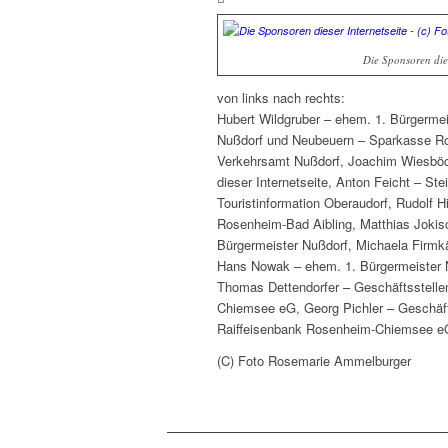
Die Sponsoren die
von links nach rechts:
Hubert Wildgruber – ehem. 1. Bürgermei
Nußdorf und Neubeuern – Sparkasse Ros
Verkehrsamt Nußdorf, Joachim Wiesböck,
dieser Internetseite, Anton Feicht – St
Touristinformation Oberaudorf, Rudolf H
Rosenheim-Bad Aibling, Matthias Jokisc
Bürgermeister Nußdorf, Michaela Firmkä
Hans Nowak – ehem. 1. Bürgermeister Ne
Thomas Dettendorfer – Geschäftsstelle
Chiemsee eG, Georg Pichler – Geschäft
Raiffeisenbank Rosenheim-Chiemsee e
(C) Foto Rosemarie Ammelburger