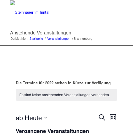
Anstehende Veranstaltungen
Du bist hier:
Startseite
/
Veranstaltungen
/
Brannenburg
Die Termine für 2022 stehen in Kürze zur Verfügung
Es sind keine anstehenden Veranstaltungen vorhanden.
Veransta
Veranst
ab Heute
Suche
List
Ansicht
Suche
Datum
Navigat
Vergangene Veranstaltungen
wählen.